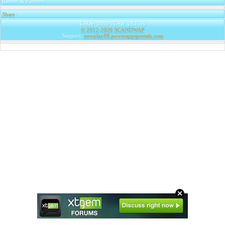
Banner & Partners
Share
|
Today: 1000 | Total: 283506
© 2012-2026
SCANDWAP
Support:
newplay88.powerappsportals.com