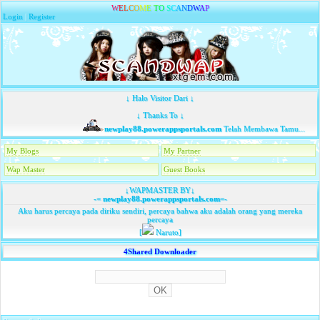
W
E
L
C
O
M
E
T
O
S
C
A
N
D
W
A
P
Login
|
Register
↓ Halo Visitor Dari ↓
↓ Thanks To ↓
newplay88.powerappsportals.com
Telah Membawa Tamu...
My Blogs
My Partner
Wap Master
Guest Books
↓WAPMASTER BY↓
-=
newplay88.powerappsportals.com
=-
Aku harus percaya pada diriku sendiri, percaya bahwa aku adalah orang yang mereka
percaya
[
Naruto]
4Shared Downloader