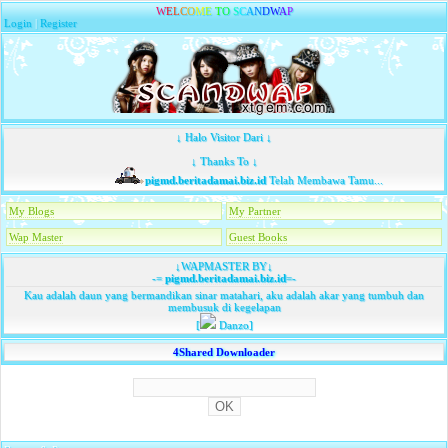
W
E
L
C
O
M
E
T
O
S
C
A
N
D
W
A
P
Login
|
Register
↓ Halo Visitor Dari ↓
↓ Thanks To ↓
pigmd.beritadamai.biz.id
Telah Membawa Tamu...
My Blogs
My Partner
Wap Master
Guest Books
↓WAPMASTER BY↓
-=
pigmd.beritadamai.biz.id
=-
Kau adalah daun yang bermandikan sinar matahari, aku adalah akar yang tumbuh dan
membusuk di kegelapan
[
Danzo]
4Shared Downloader