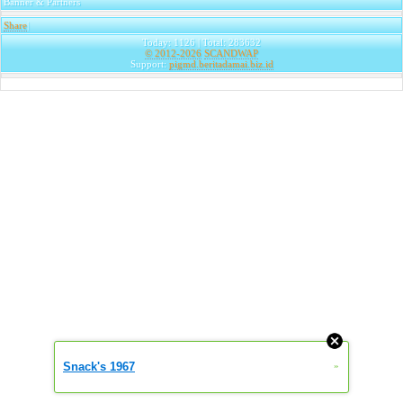
Banner & Partners
Share
|
Today: 1126 | Total: 283632
© 2012-2026
SCANDWAP
Support:
pigmd.beritadamai.biz.id
Snack's 1967
»