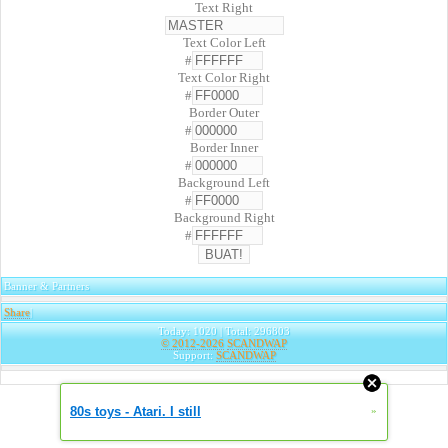
Text Right
Text Color Left
#
Text Color Right
#
Border Outer
#
Border Inner
#
Background Left
#
Background Right
#
Banner & Partners
Share
|
Today: 1020 | Total: 296803
© 2012-2026
SCANDWAP
Support:
SCANDWAP
80s toys - Atari. I still
»