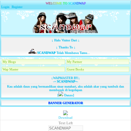
W
E
L
C
O
M
E
T
O
S
C
A
N
D
W
A
P
Login
|
Register
↓ Halo Visitor Dari ↓
↓ Thanks To ↓
SCANDWAP
Telah Membawa Tamu...
My Blogs
My Partner
Wap Master
Guest Books
↓WAPMASTER BY↓
-=
SCANDWAP
=-
Kau adalah daun yang bermandikan sinar matahari, aku adalah akar yang tumbuh dan
membusuk di kegelapan
[
Danzo]
BANNER GENERATOR
Download
Text Left