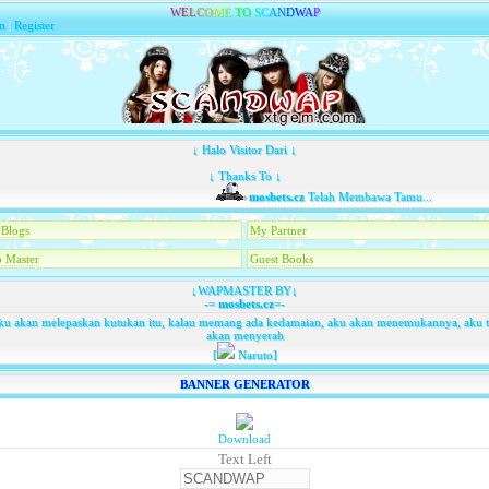
W
E
L
C
O
M
E
T
O
S
C
A
N
D
W
A
P
n
|
Register
↓ Halo Visitor Dari ↓
↓ Thanks To ↓
mosbets.cz
Telah Membawa Tamu...
Blogs
My Partner
 Master
Guest Books
↓WAPMASTER BY↓
-=
mosbets.cz
=-
u akan melepaskan kutukan itu, kalau memang ada kedamaian, aku akan menemukannya, aku 
akan menyerah
[
Naruto]
BANNER GENERATOR
Download
Text Left