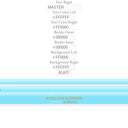
Text Right
Text Color Left
#
Text Color Right
#
Border Outer
#
Border Inner
#
Background Left
#
Background Right
#
er & Partners
e
|
Today: 130 | Total: 294420
© 2012-2026
SCANDWAP
Support:
mosbets.cz