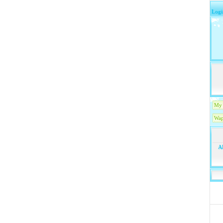
Logi
My 
Wap
Ak