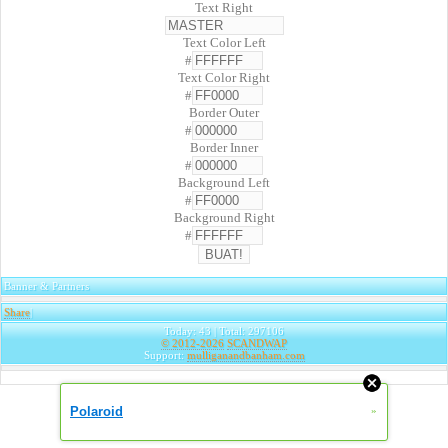
Text Right
Text Color Left
#
Text Color Right
#
Border Outer
#
Border Inner
#
Background Left
#
Background Right
#
Banner & Partners
Share
|
Today: 43 | Total: 297106
© 2012-2026
SCANDWAP
Support:
mulliganandbanham.com
Polaroid
»