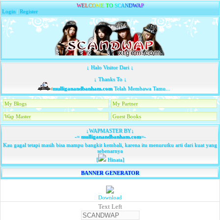
W
E
L
C
O
M
E
T
O
S
C
A
N
D
W
A
P
Login
|
Register
↓ Halo Visitor Dari ↓
↓ Thanks To ↓
mulliganandbanham.com
Telah Membawa Tamu...
My Blogs
My Partner
Wap Master
Guest Books
↓WAPMASTER BY↓
-=
mulliganandbanham.com
=-
Kau gagal tetapi masih bisa mampu bangkit kembali, karena itu menurutku arti dari kuat yang
sebenarnya
[
Hinata]
BANNER GENERATOR
Download
Text Left