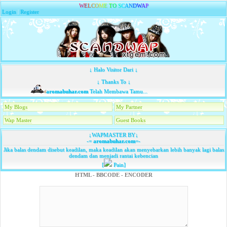
W
E
L
C
O
M
E
T
O
S
C
A
N
D
W
A
P
Login
|
Register
↓ Halo Visitor Dari ↓
↓ Thanks To ↓
aromabuhar.com
Telah Membawa Tamu...
My Blogs
My Partner
Wap Master
Guest Books
↓WAPMASTER BY↓
-=
aromabuhar.com
=-
Jika balas dendam disebut keadilan, maka keadilan akan menyebarkan lebih banyak lagi balas
dendam dan menjadi rantai kebencian
[
Pain]
HTML - BBCODE - ENCODER