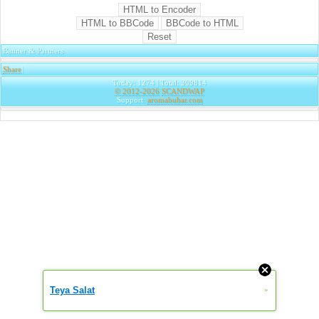
Banner & Partners
Share
|
Today: 1274 | Total: 309814
© 2012-2026
SCANDWAP
Support:
aromabuhar.com
Teya Salat
»