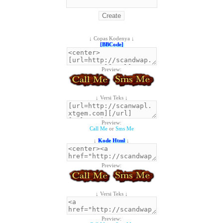
↓ Copas Kodenya ↓
[BBCode]
Preview:
↓ Versi Teks ↓
Preview:
Call Me
or
Sms Me
↓
Kode Html
↓
Preview:
↓ Versi Teks ↓
Preview: