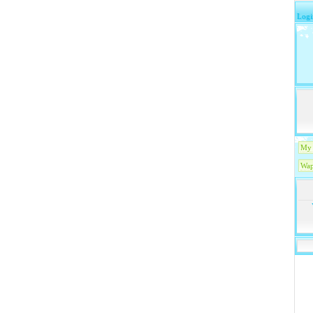
Logi
My 
Wap