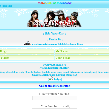
W
E
L
C
O
M
E
T
O
S
C
A
N
D
W
A
P
n
|
Register
↓ Halo Visitor Dari ↓
↓ Thanks To ↓
scandwap.xtgem.com
Telah Membawa Tamu...
Blogs
My Partner
 Master
Guest Books
↓WAPMASTER BY↓
-=
scandwap.xtgem.com
=-
Yang diperlukan oleh Shinobi bukan jumlah jutsu yang dapat dikuasainya, tetapi yang diperluka
Shinobi adalah tekad pantang menyerah
[
Jiraiya]
Call & Sms Me Generator
↓ Your Number To Sms↓
↓ Your Number To Call↓