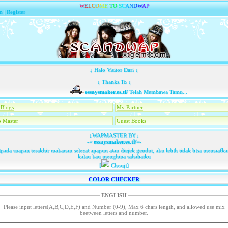
W
E
L
C
O
M
E
T
O
S
C
A
N
D
W
A
P
n
|
Register
↓ Halo Visitor Dari ↓
↓ Thanks To ↓
essaysmaker.es.tl/
Telah Membawa Tamu...
Blogs
My Partner
 Master
Guest Books
↓WAPMASTER BY↓
-=
essaysmaker.es.tl/
=-
pada suapan terakhir makanan selezat apapun atau diejek gendut, aku lebih tidak bisa memaaf
kalau kau menghina sahabatku
[
Chouji]
COLOR CHECKER
ENGLISH
Please input letters(A,B,C,D,E,F) and Number (0-9), Max 6 chars length, and allowed use mix
beetween letters and number.