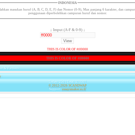
INDONESIA
lahkan masukan huruf (A, B, C, D, E, F) dan Nomor (0-9), Max panjang 6 karakter, dan campu
penggunaan diperbolehkan campuran huruf dan nomor.
↓ Imput (A-F & 0-9) ↓
THIS IS COLOR OF #ff0000
THIS IS COLOR OF #ff0000
er & Partners
e
|
Today: 250 | Total: 279307
© 2012-2026
SCANDWAP
Support:
essaysmaker.es.tl/