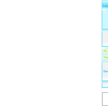
Logi
My 
Wap
Dari