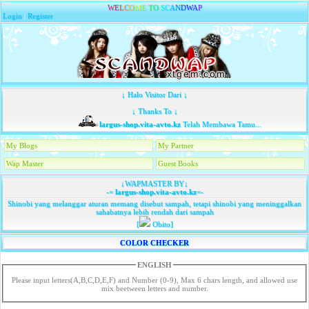
W
E
L
C
O
M
E
T
O
S
C
A
N
D
W
A
P
Login
|
Register
↓ Halo Visitor Dari ↓
↓ Thanks To ↓
largus-shop.vita-avto.kz
Telah Membawa Tamu...
My Blogs
My Partner
Wap Master
Guest Books
↓WAPMASTER BY↓
-=
largus-shop.vita-avto.kz
=-
Shinobi yang melanggar aturan memang disebut sampah, tetapi shinobi yang meninggalkan
sahabatnya lebih rendah dari sampah
[
Obito]
COLOR CHECKER
ENGLISH
Please input letters(A,B,C,D,E,F) and Number (0-9), Max 6 chars length, and allowed use
mix beetween letters and number.