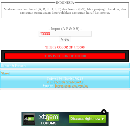
INDONESIA
Silahkan masukan huruf (A, B, C, D, E, F) dan Nomor (0-9), Max panjang 6 karakter, dan
campuran penggunaan diperbolehkan campuran huruf dan nomor.
↓ Imput (A-F & 0-9) ↓
THIS IS COLOR OF #ff0000
THIS IS COLOR OF #ff0000
Banner & Partners
Share
|
Today: 156 | Total: 279213
© 2012-2026
SCANDWAP
Support:
largus-shop.vita-avto.kz