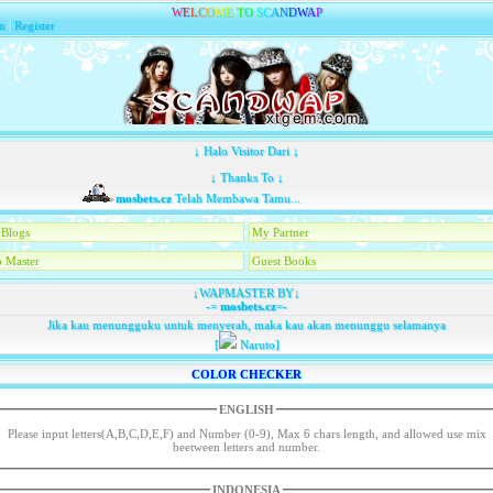
W
E
L
C
O
M
E
T
O
S
C
A
N
D
W
A
P
n
|
Register
↓ Halo Visitor Dari ↓
↓ Thanks To ↓
mosbets.cz
Telah Membawa Tamu...
Blogs
My Partner
 Master
Guest Books
↓WAPMASTER BY↓
-=
mosbets.cz
=-
Jika kau menungguku untuk menyerah, maka kau akan menunggu selamanya
[
Naruto]
COLOR CHECKER
ENGLISH
Please input letters(A,B,C,D,E,F) and Number (0-9), Max 6 chars length, and allowed use mix
beetween letters and number.
INDONESIA