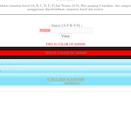
lahkan masukan huruf (A, B, C, D, E, F) dan Nomor (0-9), Max panjang 6 karakter, dan campu
penggunaan diperbolehkan campuran huruf dan nomor.
↓ Imput (A-F & 0-9) ↓
THIS IS COLOR OF #ff0000
THIS IS COLOR OF #ff0000
er & Partners
e
|
Today: 78 | Total: 279135
© 2012-2026
SCANDWAP
Support:
mosbets.cz