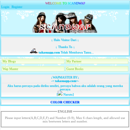
W
E
L
C
O
M
E
T
O
S
C
A
N
D
W
A
P
Login
|
Register
↓ Halo Visitor Dari ↓
↓ Thanks To ↓
takasuapp.com
Telah Membawa Tamu...
My Blogs
My Partner
Wap Master
Guest Books
↓WAPMASTER BY↓
-=
takasuapp.com
=-
Aku harus percaya pada diriku sendiri, percaya bahwa aku adalah orang yang mereka
percaya
[
Naruto]
COLOR CHECKER
ENGLISH
Please input letters(A,B,C,D,E,F) and Number (0-9), Max 6 chars length, and allowed use
mix beetween letters and number.