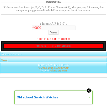
INDONESIA
Silahkan masukan huruf (A, B, C, D, E, F) dan Nomor (0-9), Max panjang 6 karakter, dan
campuran penggunaan diperbolehkan campuran huruf dan nomor.
↓ Imput (A-F & 0-9) ↓
THIS IS COLOR OF #ff0000
THIS IS COLOR OF #ff0000
Banner & Partners
Share
|
Today: 1070 | Total: 281626
© 2012-2026
SCANDWAP
Support:
takasuapp.com
Old school Swatch Watches
»