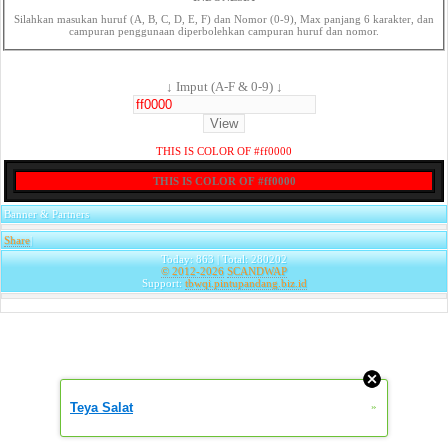
Silahkan masukan huruf (A, B, C, D, E, F) dan Nomor (0-9), Max panjang 6 karakter, dan
campuran penggunaan diperbolehkan campuran huruf dan nomor.
↓ Imput (A-F & 0-9) ↓
THIS IS COLOR OF #ff0000
THIS IS COLOR OF #ff0000
Banner & Partners
Share
|
Today: 863 | Total: 280202
© 2012-2026
SCANDWAP
Support:
tbwqi.pintupandang.biz.id
Teya Salat
»