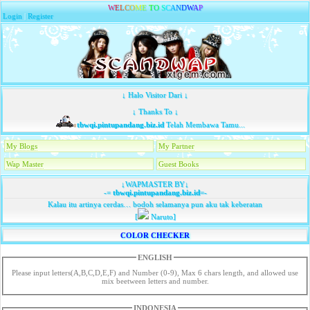
W
E
L
C
O
M
E
T
O
S
C
A
N
D
W
A
P
Login
|
Register
↓ Halo Visitor Dari ↓
↓ Thanks To ↓
tbwqi.pintupandang.biz.id
Telah Membawa Tamu...
My Blogs
My Partner
Wap Master
Guest Books
↓WAPMASTER BY↓
-=
tbwqi.pintupandang.biz.id
=-
Kalau itu artinya cerdas… bodoh selamanya pun aku tak keberatan
[
Naruto]
COLOR CHECKER
ENGLISH
Please input letters(A,B,C,D,E,F) and Number (0-9), Max 6 chars length, and allowed use
mix beetween letters and number.
INDONESIA