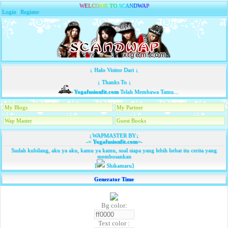
W
E
L
C
O
M
E
T
O
S
C
A
N
D
W
A
P
Login
|
Register
↓ Halo Visitor Dari ↓
↓ Thanks To ↓
Yogafusionfit.com
Telah Membawa Tamu...
My Blogs
My Partner
Wap Master
Guest Books
↓WAPMASTER BY↓
-=
Yogafusionfit.com
=-
Sudah kubilang, aku ya aku, kamu ya kamu, soal siapa yang lebih hebat itu cerita yang
membosankan
[
Shikamaru]
Generator Time
Bg color:
Text color :