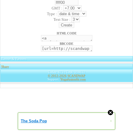
GMT :
Type :
Text Size :
HTML CODE
BBCODE
Banner & Partners
Share
|
Today: 673 | Total: 294632
© 2012-2026
SCANDWAP
Support:
Yogafusionfit.com
The Soda Pop
»