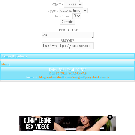
GMT :
Type :
Text Size :
HTML CODE
BBCODE
Banner & Partners
Share
|
Today: 563 | Total: 294522
© 2012-2026
SCANDWAP
Support:
blog.sentosaklinik.com/kategori/penyakit-kelamin