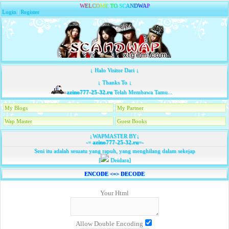
W
E
L
C
O
M
E
T
O
S
C
A
N
D
W
A
P
Login
|
Register
↓ Halo Visitor Dari ↓
↓ Thanks To ↓
azino777-25-32.ru
Telah Membawa Tamu...
My Blogs
My Partner
Wap Master
Guest Books
↓WAPMASTER BY↓
-=
azino777-25-32.ru
=-
Seni itu adalah sesuatu yang rapuh, yang menghilang dalam sekejap
[
Deidara]
ENCODE <=> DECODE
Your Html
Allow Double Encoding