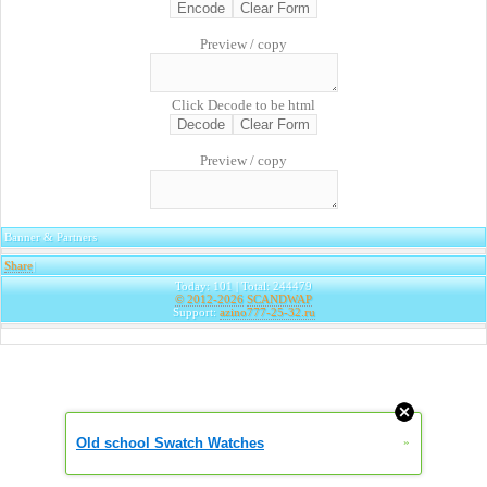
Preview / copy
Click Decode to be html
Preview / copy
Banner & Partners
Share
|
Today: 101 | Total: 244479
© 2012-2026
SCANDWAP
Support:
azino777-25-32.ru
Old school Swatch Watches
»