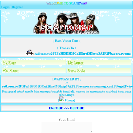
W
E
L
C
O
M
E
T
O
S
C
A
N
D
W
A
P
Login
|
Register
↓ Halo Visitor Dari ↓
↓ Thanks To ↓
rail.com.tw2F3Fa5B5D3D3Ca2Bhref3Dhttp3A2F2Fbayareawomenma
My Blogs
My Partner
Wap Master
Guest Books
↓WAPMASTER BY↓
-=
rail.com.tw2F3Fa5B5D3D3Ca2Bhref3Dhttp3A2F2Fbayareawomenmag.xyz2Fblogs2Fvie
Kau gagal tetapi masih bisa mampu bangkit kembali, karena itu menurutku arti dari kuat yang
sebenarnya
[
Hinata]
ENCODE <=> DECODE
Your Html