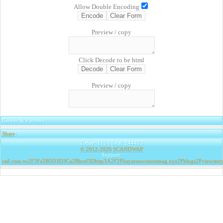
Allow Double Encoding
Preview / copy
Click Decode to be html
Preview / copy
Banner & Partners
Share
|
Today: 115 | Total: 244493
© 2012-2026
SCANDWAP
Support:
rail.com.tw2F3Fa5B5D3D3Ca2Bhref3Dhttp3A2F2Fbayareawomenmag.xyz2Fblogs2Fviewsto