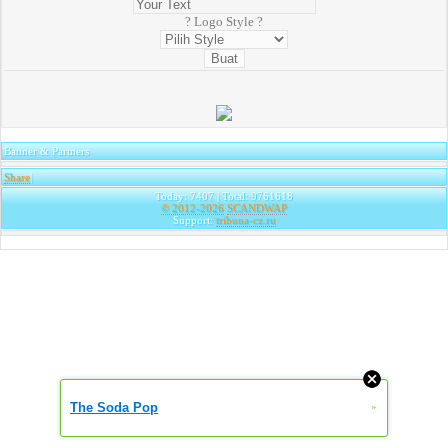
? Logo Style ?
Banner & Partners
Share
|
Today: 7407 | Total: 9761618
© 2012-2026
SCANDWAP
Support:
tribuna-cz.ru
The Soda Pop
»