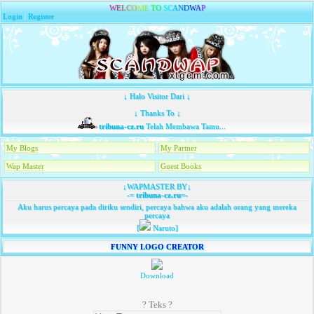
W
E
L
C
O
M
E
T
O
S
C
A
N
D
W
A
P
Login
|
Register
↓ Halo Visitor Dari ↓
↓ Thanks To ↓
tribuna-cz.ru
Telah Membawa Tamu...
My Blogs
My Partner
Wap Master
Guest Books
↓WAPMASTER BY↓
-=
tribuna-cz.ru
=-
Aku harus percaya pada diriku sendiri, percaya bahwa aku adalah orang yang mereka
percaya
[
Naruto]
FUNNY LOGO CREATOR
Download
? Teks ?