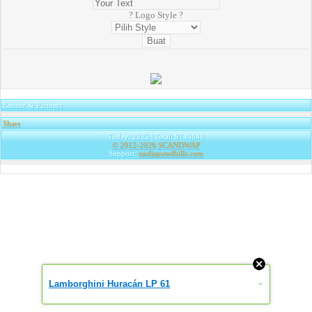
? Logo Style ?
Banner & Partners
Share
|
Today: 2925 | Total: 9749848
© 2012-2026
SCANDWAP
Support:
undisputedbills.com
Lamborghini Huracán LP 61
»