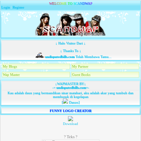
W
E
L
C
O
M
E
T
O
S
C
A
N
D
W
A
P
Login
|
Register
↓ Halo Visitor Dari ↓
↓ Thanks To ↓
undisputedbills.com
Telah Membawa Tamu...
My Blogs
My Partner
Wap Master
Guest Books
↓WAPMASTER BY↓
-=
undisputedbills.com
=-
Kau adalah daun yang bermandikan sinar matahari, aku adalah akar yang tumbuh dan
membusuk di kegelapan
[
Danzo]
FUNNY LOGO CREATOR
Download
? Teks ?