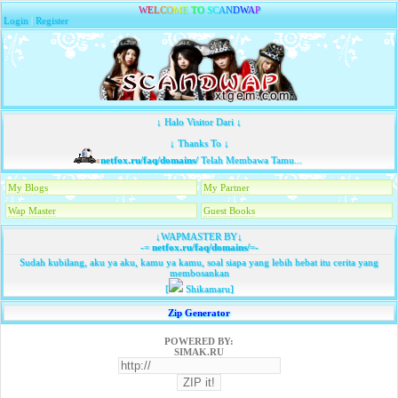
W
E
L
C
O
M
E
T
O
S
C
A
N
D
W
A
P
Login
|
Register
↓ Halo Visitor Dari ↓
↓ Thanks To ↓
netfox.ru/faq/domains/
Telah Membawa Tamu...
My Blogs
My Partner
Wap Master
Guest Books
↓WAPMASTER BY↓
-=
netfox.ru/faq/domains/
=-
Sudah kubilang, aku ya aku, kamu ya kamu, soal siapa yang lebih hebat itu cerita yang
membosankan
[
Shikamaru]
Zip Generator
POWERED BY:
SIMAK.RU