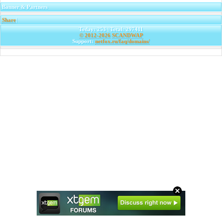
Banner & Partners
Share
|
Today: 253 | Total: 297411
© 2012-2026
SCANDWAP
Support:
netfox.ru/faq/domains/