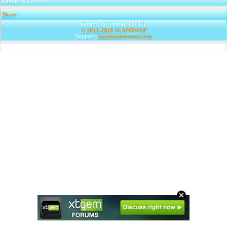
Banner & Partners
Share
|
Today: 857 | Total: 298278
© 2012-2026
SCANDWAP
Support:
passionatemoney.com