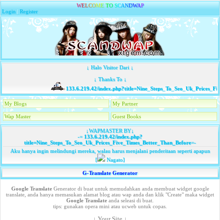
W
E
L
C
O
M
E
T
O
S
C
A
N
D
W
A
P
Login
|
Register
↓ Halo Visitor Dari ↓
↓ Thanks To ↓
133.6.219.42/index.php?title=Nine_Steps_To_Seo_Uk_Prices_Fi
My Blogs
My Partner
Wap Master
Guest Books
↓WAPMASTER BY↓
-=
133.6.219.42/index.php?
title=Nine_Steps_To_Seo_Uk_Prices_Five_Times_Better_Than_Before
=-
Aku hanya ingin melindungi mereka, walau harus menjalani penderitaan seperti apapun
[
Nagato]
G-Translate Generator
Google Translate
Generator di buat untuk memudahkan anda membuat widget google
translate, anda hanya memasukan alamat blog atau wap anda dan klik "Create" maka widget
Google Translate
anda seleasi di buat.
tips: gunakan opera mini atau ucweb untuk copas.
↓ Your Site ↓