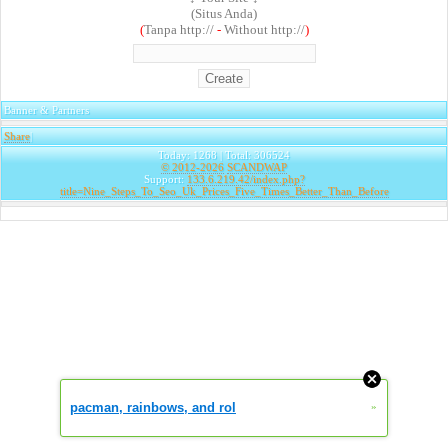
(Situs Anda)
(
Tanpa http://
-
Without http://
)
Banner & Partners
Share
|
Today: 1268 | Total: 306524
© 2012-2026
SCANDWAP
Support:
133.6.219.42/index.php?
title=Nine_Steps_To_Seo_Uk_Prices_Five_Times_Better_Than_Before
pacman, rainbows, and rol
»