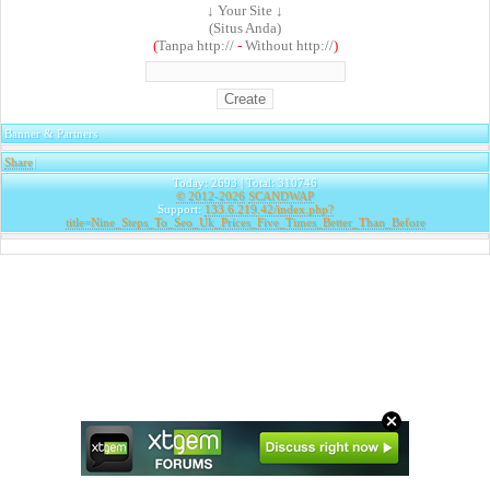
↓ Your Site ↓
(Situs Anda)
(
Tanpa http://
-
Without http://
)
Banner & Partners
Share
|
Today: 2693 | Total: 310746
© 2012-2026
SCANDWAP
Support:
133.6.219.42/index.php?
title=Nine_Steps_To_Seo_Uk_Prices_Five_Times_Better_Than_Before