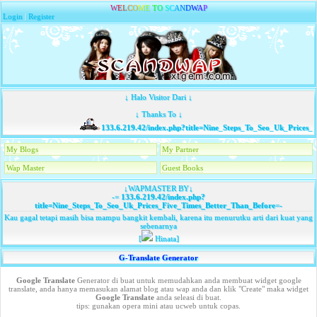
W
E
L
C
O
M
E
T
O
S
C
A
N
D
W
A
P
Login
|
Register
↓ Halo Visitor Dari ↓
↓ Thanks To ↓
133.6.219.42/index.php?title=Nine_Steps_To_Seo_Uk_Prices_F
My Blogs
My Partner
Wap Master
Guest Books
↓WAPMASTER BY↓
-=
133.6.219.42/index.php?
title=Nine_Steps_To_Seo_Uk_Prices_Five_Times_Better_Than_Before
=-
Kau gagal tetapi masih bisa mampu bangkit kembali, karena itu menurutku arti dari kuat yang
sebenarnya
[
Hinata]
G-Translate Generator
Google Translate
Generator di buat untuk memudahkan anda membuat widget google
translate, anda hanya memasukan alamat blog atau wap anda dan klik "Create" maka widget
Google Translate
anda seleasi di buat.
tips: gunakan opera mini atau ucweb untuk copas.