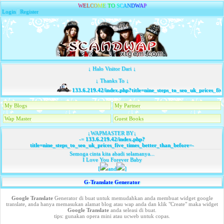
W
E
L
C
O
M
E
T
O
S
C
A
N
D
W
A
P
Login
|
Register
↓ Halo Visitor Dari ↓
↓ Thanks To ↓
133.6.219.42/index.php?title=nine_steps_to_seo_uk_prices_fiv
My Blogs
My Partner
Wap Master
Guest Books
↓WAPMASTER BY↓
-=
133.6.219.42/index.php?
title=nine_steps_to_seo_uk_prices_five_times_better_than_before
=-
Semoga cinta kita abadi selamanya...
I Love You Forever Baby
[
and
]
G-Translate Generator
Google Translate
Generator di buat untuk memudahkan anda membuat widget google
translate, anda hanya memasukan alamat blog atau wap anda dan klik "Create" maka widget
Google Translate
anda seleasi di buat.
tips: gunakan opera mini atau ucweb untuk copas.