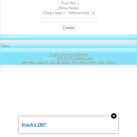
↓ Your Site ↓
(Situs Anda)
(
Tanpa http://
-
Without http://
)
Banner & Partners
Share
|
Today: 1296 | Total: 306552
© 2012-2026
SCANDWAP
Support:
133.6.219.42/index.php?
title=nine_steps_to_seo_uk_prices_five_times_better_than_before
Snack's 1967
»