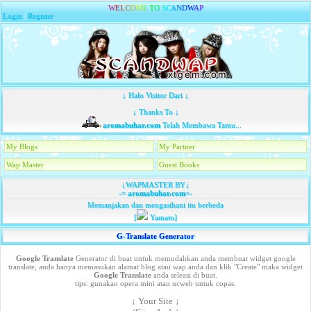
W
E
L
C
O
M
E
T
O
S
C
A
N
D
W
A
P
Login
|
Register
↓ Halo Visitor Dari ↓
↓ Thanks To ↓
aromabuhar.com
Telah Membawa Tamu...
My Blogs
My Partner
Wap Master
Guest Books
↓WAPMASTER BY↓
-=
aromabuhar.com
=-
Memanjakan dan mengasihani itu berbeda
[
Yamato]
G-Translate Generator
Google Translate
Generator di buat untuk memudahkan anda membuat widget google
translate, anda hanya memasukan alamat blog atau wap anda dan klik "Create" maka widget
Google Translate
anda seleasi di buat.
tips: gunakan opera mini atau ucweb untuk copas.
↓ Your Site ↓