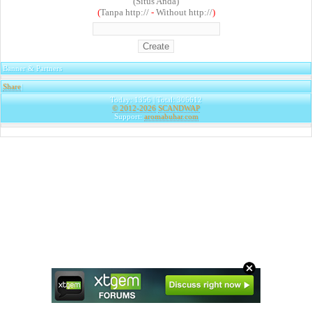
(Situs Anda)
(
Tanpa http://
-
Without http://
)
Banner & Partners
Share
|
Today: 1356 | Total: 306612
© 2012-2026
SCANDWAP
Support:
aromabuhar.com