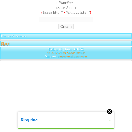
↓ Your Site ↓
(Situs Anda)
(
Tanpa http://
-
Without http://
)
Banner & Partners
Share
|
Today: 40 | Total: 304052
© 2012-2026
SCANDWAP
Support:
emreotoradyator.com
Ring ring
»