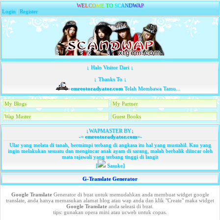
W
E
L
C
O
M
E
T
O
S
C
A
N
D
W
A
P
Login
|
Register
↓ Halo Visitor Dari ↓
↓ Thanks To ↓
emreotoradyator.com
Telah Membawa Tamu...
My Blogs
My Partner
Wap Master
Guest Books
↓WAPMASTER BY↓
-=
emreotoradyator.com
=-
Ular yang melata di tanah, bermimpi terbang di angkasa itu hal yang mustahil. Kau yang
ingin melakukan sesuatu dan mengincar anak ayam di sarang, malah berbalik diincar oleh
mata rajawali yang terbang tinggi di langit
[
Sasuke]
G-Translate Generator
Google Translate
Generator di buat untuk memudahkan anda membuat widget google
translate, anda hanya memasukan alamat blog atau wap anda dan klik "Create" maka widget
Google Translate
anda seleasi di buat.
tips: gunakan opera mini atau ucweb untuk copas.