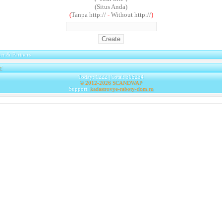
(Situs Anda)
(
Tanpa http://
-
Without http://
)
er & Partners
e
|
Today: 1222 | Total: 305234
© 2012-2026
SCANDWAP
Support:
kadastrovye-raboty-dom.ru