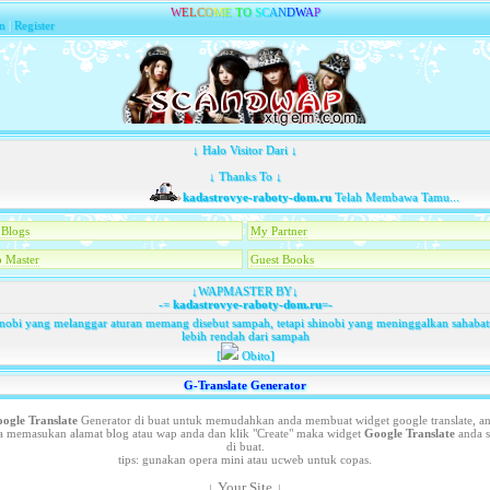
W
E
L
C
O
M
E
T
O
S
C
A
N
D
W
A
P
n
|
Register
↓ Halo Visitor Dari ↓
↓ Thanks To ↓
kadastrovye-raboty-dom.ru
Telah Membawa Tamu...
Blogs
My Partner
 Master
Guest Books
↓WAPMASTER BY↓
-=
kadastrovye-raboty-dom.ru
=-
nobi yang melanggar aturan memang disebut sampah, tetapi shinobi yang meninggalkan sahaba
lebih rendah dari sampah
[
Obito]
G-Translate Generator
ogle Translate
Generator di buat untuk memudahkan anda membuat widget google translate, a
a memasukan alamat blog atau wap anda dan klik "Create" maka widget
Google Translate
anda s
di buat.
tips: gunakan opera mini atau ucweb untuk copas.
↓ Your Site ↓