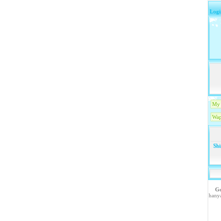
Logi
My 
Wap
Shi
Go
hany