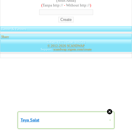
(Situs Anda)
(
Tanpa http://
-
Without http://
)
Banner & Partners
Share
|
Today: 1277 | Total: 306533
© 2012-2026
SCANDWAP
Support:
scandwap.xtgem.com/create
Teya Salat
»