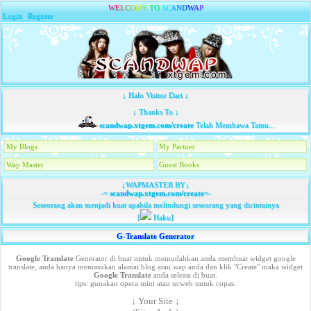
W
E
L
C
O
M
E
T
O
S
C
A
N
D
W
A
P
Login
|
Register
↓ Halo Visitor Dari ↓
↓ Thanks To ↓
scandwap.xtgem.com/create
Telah Membawa Tamu...
My Blogs
My Partner
Wap Master
Guest Books
↓WAPMASTER BY↓
-=
scandwap.xtgem.com/create
=-
Seseorang akan menjadi kuat apabila melindungi seseorang yang dicintainya
[
Haku]
G-Translate Generator
Google Translate
Generator di buat untuk memudahkan anda membuat widget google
translate, anda hanya memasukan alamat blog atau wap anda dan klik "Create" maka widget
Google Translate
anda seleasi di buat.
tips: gunakan opera mini atau ucweb untuk copas.
↓ Your Site ↓