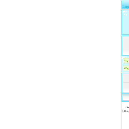
Logi
My 
Wap
Go
hany