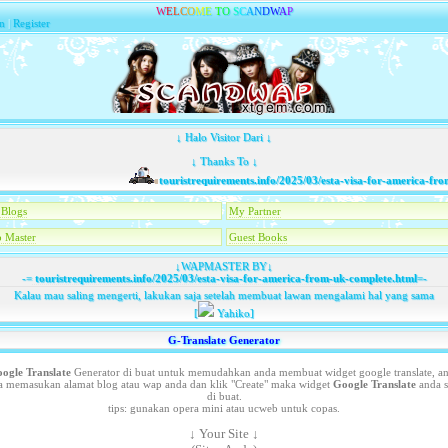
W
E
L
C
O
M
E
T
O
S
C
A
N
D
W
A
P
n
|
Register
↓ Halo Visitor Dari ↓
↓ Thanks To ↓
touristrequirements.info/2025/03/esta-visa-for-america-from-
Blogs
My Partner
 Master
Guest Books
↓WAPMASTER BY↓
-=
touristrequirements.info/2025/03/esta-visa-for-america-from-uk-complete.html
=-
Kalau mau saling mengerti, lakukan saja setelah membuat lawan mengalami hal yang sama
[
Yahiko]
G-Translate Generator
ogle Translate
Generator di buat untuk memudahkan anda membuat widget google translate, a
a memasukan alamat blog atau wap anda dan klik "Create" maka widget
Google Translate
anda s
di buat.
tips: gunakan opera mini atau ucweb untuk copas.
↓ Your Site ↓