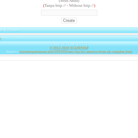
(Situs Anda)
(
Tanpa http://
-
Without http://
)
er & Partners
e
|
Today: 20 | Total: 305276
© 2012-2026
SCANDWAP
Support:
touristrequirements.info/2025/03/esta-visa-for-america-from-uk-complete.html