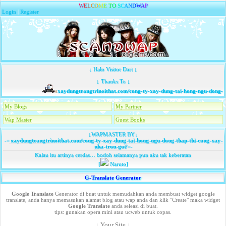
W
E
L
C
O
M
E
T
O
S
C
A
N
D
W
A
P
Login
|
Register
↓ Halo Visitor Dari ↓
↓ Thanks To ↓
xaydungtrangtrinoithat.com/cong-ty-xay-dung-tai-hong-ngu-dong-th
My Blogs
My Partner
Wap Master
Guest Books
↓WAPMASTER BY↓
-=
xaydungtrangtrinoithat.com/cong-ty-xay-dung-tai-hong-ngu-dong-thap-thi-cong-xay-
nha-tron-goi/
=-
Kalau itu artinya cerdas… bodoh selamanya pun aku tak keberatan
[
Naruto]
G-Translate Generator
Google Translate
Generator di buat untuk memudahkan anda membuat widget google
translate, anda hanya memasukan alamat blog atau wap anda dan klik "Create" maka widget
Google Translate
anda seleasi di buat.
tips: gunakan opera mini atau ucweb untuk copas.
↓ Your Site ↓