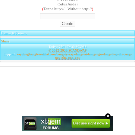
(Situs Anda)
(
Tanpa http://
-
Without http://
)
Banner & Partners
Share
|
Today: 250 | Total: 303983
© 2012-2026
SCANDWAP
Support:
xaydungtrangtrinoithat.com/cong-ty-xay-dung-tai-hong-ngu-dong-thap-thi-cong-
xay-nha-tron-goi/