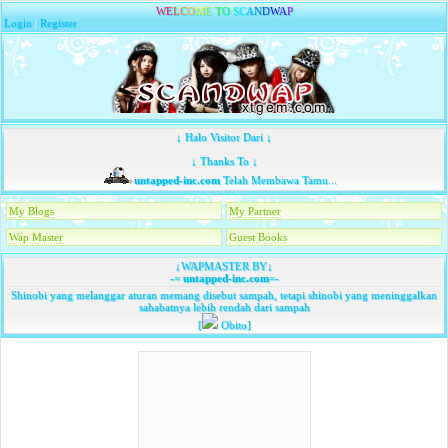
W
E
L
C
O
M
E
T
O
S
C
A
N
D
W
A
P
Login
|
Register
↓ Halo Visitor Dari ↓
↓ Thanks To ↓
untapped-inc.com
Telah Membawa Tamu...
My Blogs
My Partner
Wap Master
Guest Books
↓WAPMASTER BY↓
-=
untapped-inc.com
=-
Shinobi yang melanggar aturan memang disebut sampah, tetapi shinobi yang meninggalkan
sahabatnya lebih rendah dari sampah
[
Obito]