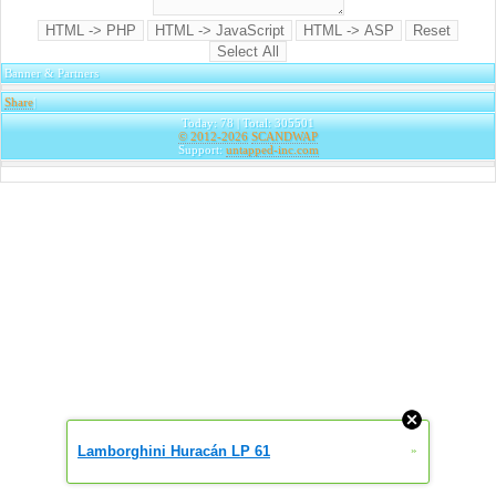
Banner & Partners
Share
|
Today: 78 | Total: 305501
© 2012-2026
SCANDWAP
Support:
untapped-inc.com
Lamborghini Huracán LP 61
»