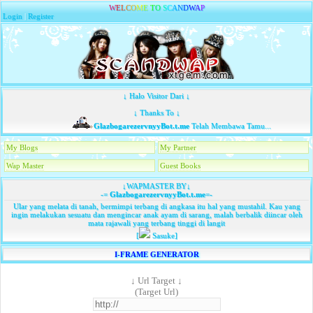
W
E
L
C
O
M
E
T
O
S
C
A
N
D
W
A
P
Login
|
Register
↓ Halo Visitor Dari ↓
↓ Thanks To ↓
GlazbogarezervnyyBot.t.me
Telah Membawa Tamu...
My Blogs
My Partner
Wap Master
Guest Books
↓WAPMASTER BY↓
-=
GlazbogarezervnyyBot.t.me
=-
Ular yang melata di tanah, bermimpi terbang di angkasa itu hal yang mustahil. Kau yang
ingin melakukan sesuatu dan mengincar anak ayam di sarang, malah berbalik diincar oleh
mata rajawali yang terbang tinggi di langit
[
Sasuke]
I-FRAME GENERATOR
↓ Url Target ↓
(Target Url)