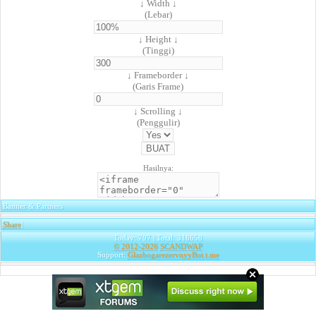
↓ Width ↓
(Lebar)
↓ Height ↓
(Tinggi)
↓ Frameborder ↓
(Garis Frame)
↓ Scrolling ↓
(Penggulir)
Hasilnya:
Banner & Partners
Share
|
Today: 797 | Total: 318658
© 2012-2026
SCANDWAP
Support:
GlazbogarezervnyyBot.t.me