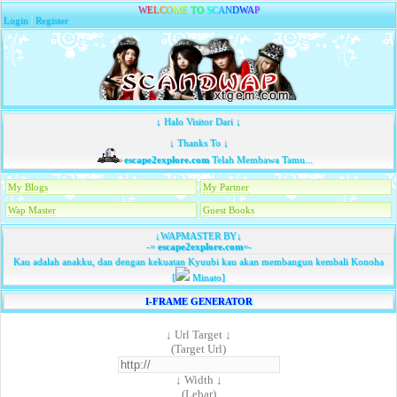
W
E
L
C
O
M
E
T
O
S
C
A
N
D
W
A
P
Login
|
Register
↓ Halo Visitor Dari ↓
↓ Thanks To ↓
escape2explore.com
Telah Membawa Tamu...
My Blogs
My Partner
Wap Master
Guest Books
↓WAPMASTER BY↓
-=
escape2explore.com
=-
Kau adalah anakku, dan dengan kekuatan Kyuubi kau akan membangun kembali Konoha
[
Minato]
I-FRAME GENERATOR
↓ Url Target ↓
(Target Url)
↓ Width ↓
(Lebar)