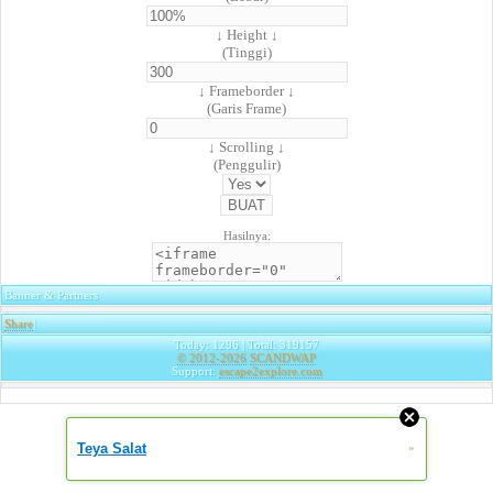
↓ Height ↓
(Tinggi)
↓ Frameborder ↓
(Garis Frame)
↓ Scrolling ↓
(Penggulir)
Hasilnya:
Banner & Partners
Share
|
Today: 1296 | Total: 319157
© 2012-2026
SCANDWAP
Support:
escape2explore.com
Teya Salat
»