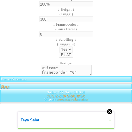
↓ Height ↓
(Tinggi)
↓ Frameborder ↓
(Garis Frame)
↓ Scrolling ↓
(Penggulir)
Hasilnya:
Banner & Partners
Share
|
Today: 475 | Total: 318336
© 2012-2026
SCANDWAP
Support:
intseomag.ru/kontakty/
Teya Salat
»