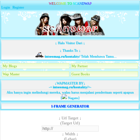
W
E
L
C
O
M
E
T
O
S
C
A
N
D
W
A
P
Login
|
Register
↓ Halo Visitor Dari ↓
↓ Thanks To ↓
intseomag.ru/kontakty/
Telah Membawa Tamu...
My Blogs
My Partner
Wap Master
Guest Books
↓WAPMASTER BY↓
-=
intseomag.ru/kontakty/
=-
Aku hanya ingin melindungi mereka, walau harus menjalani penderitaan seperti apapun
[
Nagato]
I-FRAME GENERATOR
↓ Url Target ↓
(Target Url)
↓ Width ↓
(Lebar)