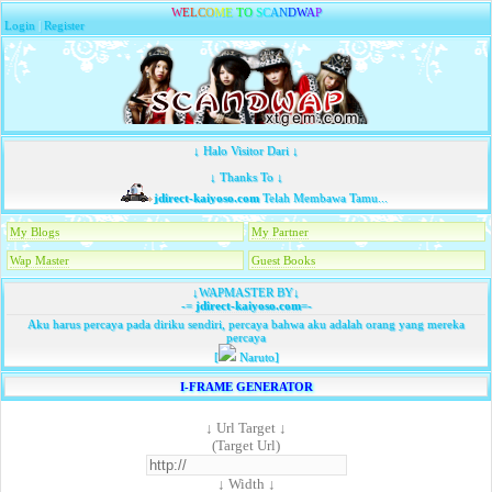
W
E
L
C
O
M
E
T
O
S
C
A
N
D
W
A
P
Login
|
Register
↓ Halo Visitor Dari ↓
↓ Thanks To ↓
jdirect-kaiyoso.com
Telah Membawa Tamu...
My Blogs
My Partner
Wap Master
Guest Books
↓WAPMASTER BY↓
-=
jdirect-kaiyoso.com
=-
Aku harus percaya pada diriku sendiri, percaya bahwa aku adalah orang yang mereka
percaya
[
Naruto]
I-FRAME GENERATOR
↓ Url Target ↓
(Target Url)
↓ Width ↓