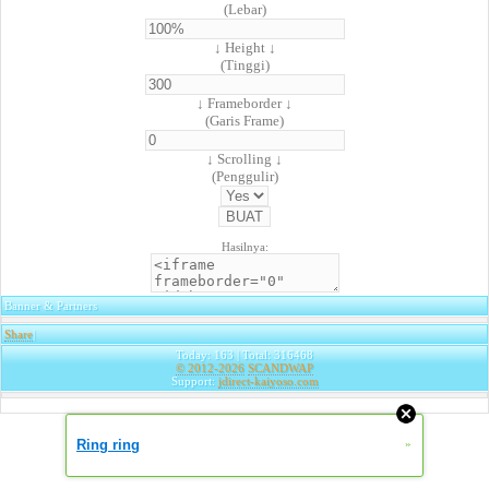
(Lebar)
↓ Height ↓
(Tinggi)
↓ Frameborder ↓
(Garis Frame)
↓ Scrolling ↓
(Penggulir)
Hasilnya:
Banner & Partners
Share
|
Today: 163 | Total: 316468
© 2012-2026
SCANDWAP
Support:
jdirect-kaiyoso.com
Ring ring
»