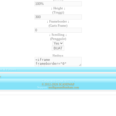
↓ Height ↓
(Tinggi)
↓ Frameborder ↓
(Garis Frame)
↓ Scrolling ↓
(Penggulir)
Hasilnya:
er & Partners
e
|
Today: 416 | Total: 317029
© 2012-2026
SCANDWAP
Support:
mulliganandbanham.com