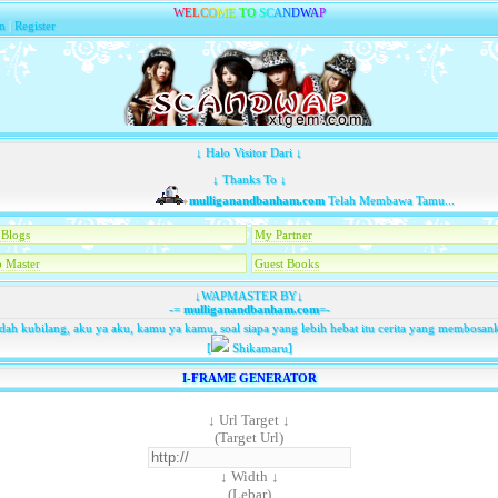
W
E
L
C
O
M
E
T
O
S
C
A
N
D
W
A
P
n
|
Register
↓ Halo Visitor Dari ↓
↓ Thanks To ↓
mulliganandbanham.com
Telah Membawa Tamu...
Blogs
My Partner
 Master
Guest Books
↓WAPMASTER BY↓
-=
mulliganandbanham.com
=-
dah kubilang, aku ya aku, kamu ya kamu, soal siapa yang lebih hebat itu cerita yang membosan
[
Shikamaru]
I-FRAME GENERATOR
↓ Url Target ↓
(Target Url)
↓ Width ↓
(Lebar)