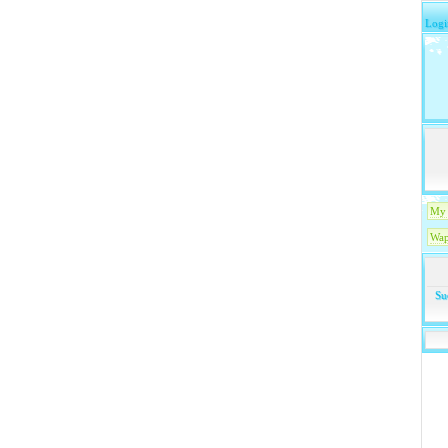
Logi
My 
Wap
Su