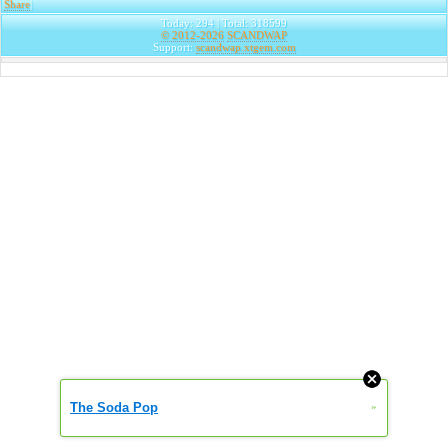
Share
|
Today: 294 | Total: 318599
© 2012-2026
SCANDWAP
Support:
scandwap.xtgem.com
The Soda Pop
»