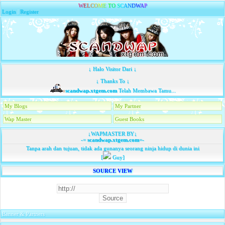
W
E
L
C
O
M
E
T
O
S
C
A
N
D
W
A
P
Login
|
Register
↓ Halo Visitor Dari ↓
↓ Thanks To ↓
scandwap.xtgem.com
Telah Membawa Tamu...
My Blogs
My Partner
Wap Master
Guest Books
↓WAPMASTER BY↓
-=
scandwap.xtgem.com
=-
Tanpa arah dan tujuan, tidak ada gunanya seorang ninja hidup di dunia ini
[
Guy]
SOURCE VIEW
Banner & Partners