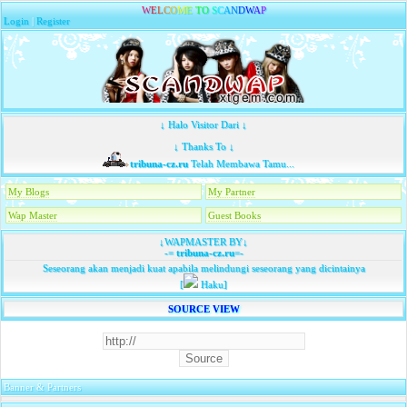
W
E
L
C
O
M
E
T
O
S
C
A
N
D
W
A
P
Login
|
Register
↓ Halo Visitor Dari ↓
↓ Thanks To ↓
tribuna-cz.ru
Telah Membawa Tamu...
My Blogs
My Partner
Wap Master
Guest Books
↓WAPMASTER BY↓
-=
tribuna-cz.ru
=-
Seseorang akan menjadi kuat apabila melindungi seseorang yang dicintainya
[
Haku]
SOURCE VIEW
Banner & Partners