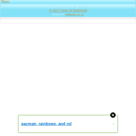
Share
|
Today: 122 | Total: 319705
© 2012-2026
SCANDWAP
Support:
tribuna-cz.ru
pacman, rainbows, and rol
»