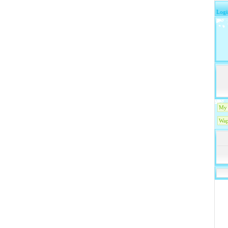
Logi
My 
Wap