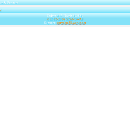
er & Partners
e
|
Today: 447 | Total: 312831
© 2012-2026
SCANDWAP
Support:
starvalue55.werite.net