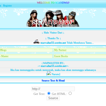
W
E
L
C
O
M
E
T
O
S
C
A
N
D
W
A
P
n
|
Register
↓ Halo Visitor Dari ↓
↓ Thanks To ↓
starvalue55.werite.net
Telah Membawa Tamu...
Blogs
My Partner
 Master
Guest Books
↓WAPMASTER BY↓
-=
starvalue55.werite.net
=-
Jika kau menungguku untuk menyerah, maka kau akan menunggu selamanya
[
Naruto]
Source Text & Html
Get Text:
Get HTML
: