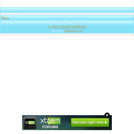
Banner & Partners
Share
|
Today: 65 | Total: 313679
© 2012-2026
SCANDWAP
Support:
tribuna-cz.ru