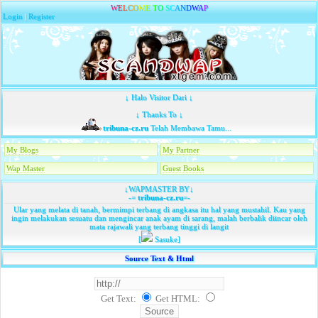
W
E
L
C
O
M
E
T
O
S
C
A
N
D
W
A
P
Login
|
Register
↓ Halo Visitor Dari ↓
↓ Thanks To ↓
tribuna-cz.ru
Telah Membawa Tamu...
My Blogs
My Partner
Wap Master
Guest Books
↓WAPMASTER BY↓
-=
tribuna-cz.ru
=-
Ular yang melata di tanah, bermimpi terbang di angkasa itu hal yang mustahil. Kau yang
ingin melakukan sesuatu dan mengincar anak ayam di sarang, malah berbalik diincar oleh
mata rajawali yang terbang tinggi di langit
[
Sasuke]
Source Text & Html
Get Text:
Get HTML
: