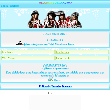
W
E
L
C
O
M
E
T
O
S
C
A
N
D
W
A
P
Login
|
Register
↓ Halo Visitor Dari ↓
↓ Thanks To ↓
jdirect-kaiyoso.com
Telah Membawa Tamu...
My Blogs
My Partner
Wap Master
Guest Books
↓WAPMASTER BY↓
-=
jdirect-kaiyoso.com
=-
Kau adalah daun yang bermandikan sinar matahari, aku adalah akar yang tumbuh dan
membusuk di kegelapan
[
Danzo]
JS Base64 Encoder Decoder
Clear Text