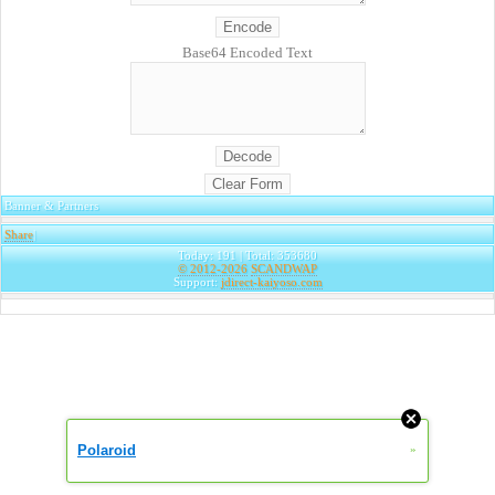
Base64 Encoded Text
Banner & Partners
Share
|
Today: 191 | Total: 353680
© 2012-2026
SCANDWAP
Support:
jdirect-kaiyoso.com
Polaroid
»