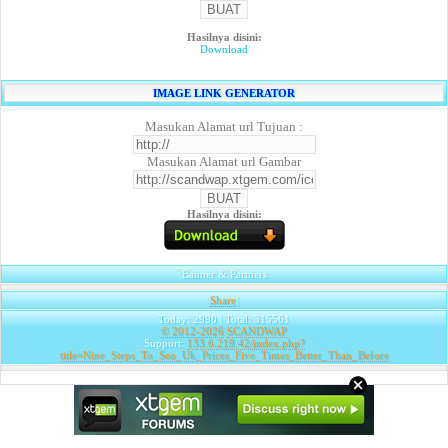
Hasilnya disini:
Download
IMAGE LINK GENERATOR
Masukan Alamat url Tujuan :
Masukan Alamat url Gambar
Hasilnya disini:
Banner & Partners
Share
|
Today: 2990 | Total: 315561
© 2012-2026
SCANDWAP
Support:
133.6.219.42/index.php?
title=Nine_Steps_To_Seo_Uk_Prices_Five_Times_Better_Than_Before