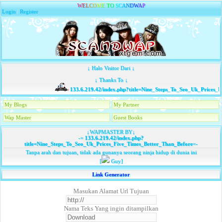
W
E
L
C
O
M
E
T
O
S
C
A
N
D
W
A
P
Login
|
Register
↓ Halo Visitor Dari ↓
↓ Thanks To ↓
133.6.219.42/index.php?title=Nine_Steps_To_Seo_Uk_Prices_F
My Blogs
My Partner
Wap Master
Guest Books
↓WAPMASTER BY↓
-=
133.6.219.42/index.php?
title=Nine_Steps_To_Seo_Uk_Prices_Five_Times_Better_Than_Before
=-
Tanpa arah dan tujuan, tidak ada gunanya seorang ninja hidup di dunia ini
[
Guy]
Link Generator
Masukan Alamat Url Tujuan
Nama Teks Yang ingin ditampilkan