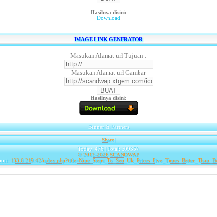
Hasilnya disini:
Download
IMAGE LINK GENERATOR
Masukan Alamat url Tujuan :
Masukan Alamat url Gambar
Hasilnya disini:
Banner & Partners
Share
|
Today: 476 | Total: 309357
© 2012-2026
SCANDWAP
port:
133.6.219.42/index.php?title=Nine_Steps_To_Seo_Uk_Prices_Five_Times_Better_Than_B