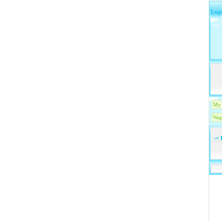
Logi
My 
Wap
-=
1