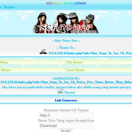
W
E
L
C
O
M
E
T
O
S
C
A
N
D
W
A
P
n
|
Register
↓ Halo Visitor Dari ↓
↓ Thanks To ↓
133.6.219.42/index.php?title=Nine_Steps_To_Seo_Uk_Price
Blogs
My Partner
 Master
Guest Books
↓WAPMASTER BY↓
33.6.219.42/index.php?title=Nine_Steps_To_Seo_Uk_Prices_Five_Times_Better_Than_Befo
Aku harus percaya pada diriku sendiri, percaya bahwa aku adalah orang yang mereka percaya
[
Naruto]
Link Generator
Masukan Alamat Url Tujuan
Nama Teks Yang ingin ditampilkan