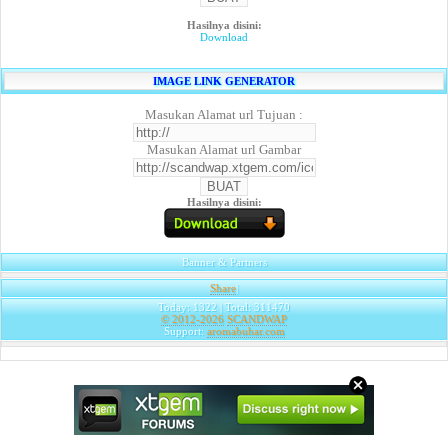
Hasilnya disini:
Download
IMAGE LINK GENERATOR
Masukan Alamat url Tujuan :
Masukan Alamat url Gambar
Hasilnya disini:
Banner & Partners
Share
|
Today: 1322 | Total: 311470
© 2012-2026
SCANDWAP
Support:
aromabuhar.com