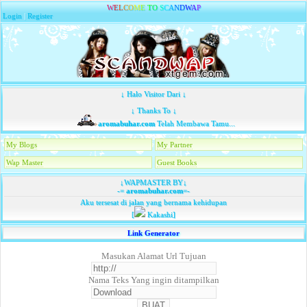
W
E
L
C
O
M
E
T
O
S
C
A
N
D
W
A
P
Login
|
Register
↓ Halo Visitor Dari ↓
↓ Thanks To ↓
aromabuhar.com
Telah Membawa Tamu...
My Blogs
My Partner
Wap Master
Guest Books
↓WAPMASTER BY↓
-=
aromabuhar.com
=-
Aku tersesat di jalan yang bernama kehidupan
[
Kakashi]
Link Generator
Masukan Alamat Url Tujuan
Nama Teks Yang ingin ditampilkan