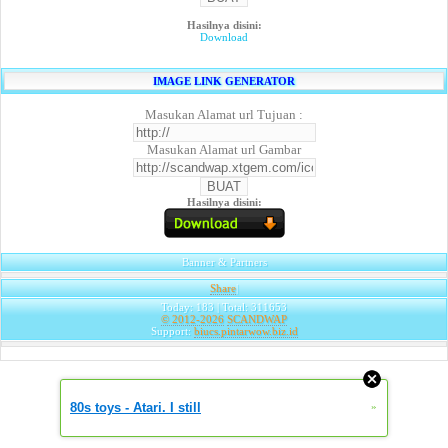
Hasilnya disini:
Download
IMAGE LINK GENERATOR
Masukan Alamat url Tujuan :
Masukan Alamat url Gambar
Hasilnya disini:
Banner & Partners
Share
|
Today: 183 | Total: 311653
© 2012-2026
SCANDWAP
Support:
biucs.pintarwow.biz.id
80s toys - Atari. I still
»