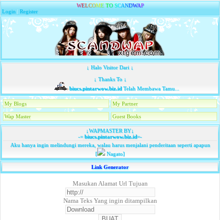
W
E
L
C
O
M
E
T
O
S
C
A
N
D
W
A
P
Login
|
Register
↓ Halo Visitor Dari ↓
↓ Thanks To ↓
biucs.pintarwow.biz.id
Telah Membawa Tamu...
My Blogs
My Partner
Wap Master
Guest Books
↓WAPMASTER BY↓
-=
biucs.pintarwow.biz.id
=-
Aku hanya ingin melindungi mereka, walau harus menjalani penderitaan seperti apapun
[
Nagato]
Link Generator
Masukan Alamat Url Tujuan
Nama Teks Yang ingin ditampilkan