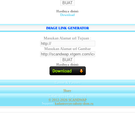
Hasilnya disini:
Download
IMAGE LINK GENERATOR
Masukan Alamat url Tujuan :
Masukan Alamat url Gambar
Hasilnya disini:
Banner & Partners
Share
|
Today: 860 | Total: 311008
© 2012-2026
SCANDWAP
Support:
kadastrovye-raboty-dom.ru