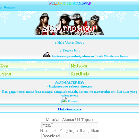
W
E
L
C
O
M
E
T
O
S
C
A
N
D
W
A
P
n
|
Register
↓ Halo Visitor Dari ↓
↓ Thanks To ↓
kadastrovye-raboty-dom.ru
Telah Membawa Tamu...
Blogs
My Partner
 Master
Guest Books
↓WAPMASTER BY↓
-=
kadastrovye-raboty-dom.ru
=-
Kau gagal tetapi masih bisa mampu bangkit kembali, karena itu menurutku arti dari kuat yang
sebenarnya
[
Hinata]
Link Generator
Masukan Alamat Url Tujuan
Nama Teks Yang ingin ditampilkan