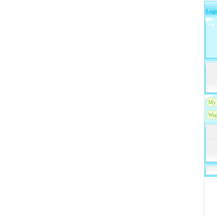
Logi
My 
Wap