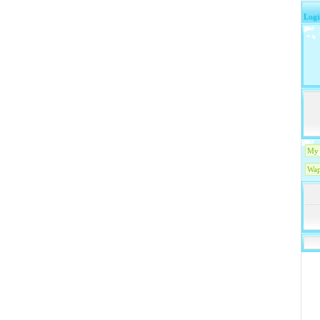
Logi
My 
Wap