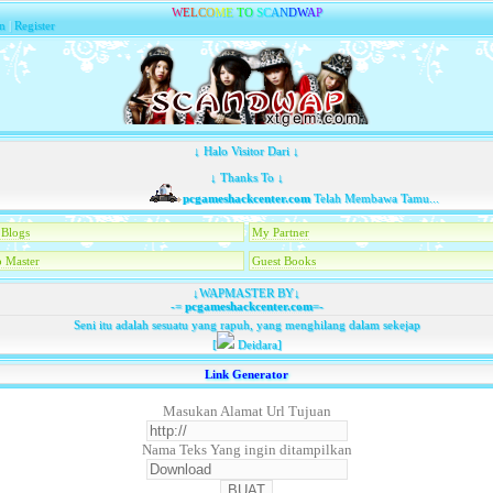
W
E
L
C
O
M
E
T
O
S
C
A
N
D
W
A
P
n
|
Register
↓ Halo Visitor Dari ↓
↓ Thanks To ↓
pcgameshackcenter.com
Telah Membawa Tamu...
Blogs
My Partner
 Master
Guest Books
↓WAPMASTER BY↓
-=
pcgameshackcenter.com
=-
Seni itu adalah sesuatu yang rapuh, yang menghilang dalam sekejap
[
Deidara]
Link Generator
Masukan Alamat Url Tujuan
Nama Teks Yang ingin ditampilkan