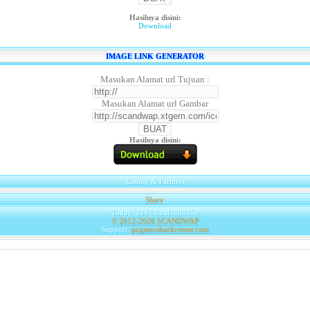
Hasilnya disini:
Download
IMAGE LINK GENERATOR
Masukan Alamat url Tujuan :
Masukan Alamat url Gambar
Hasilnya disini:
Banner & Partners
Share
|
Today: 244 | Total: 308859
© 2012-2026
SCANDWAP
Support:
pcgameshackcenter.com