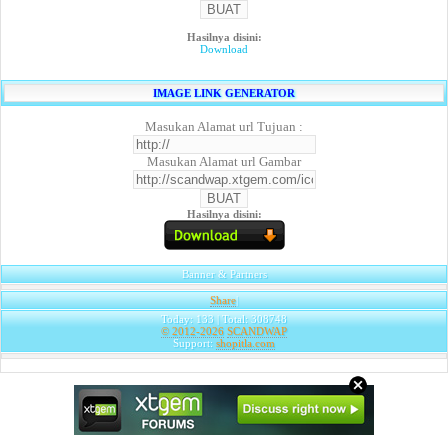
Hasilnya disini:
Download
IMAGE LINK GENERATOR
Masukan Alamat url Tujuan :
Masukan Alamat url Gambar
Hasilnya disini:
Banner & Partners
Share
|
Today: 133 | Total: 308748
© 2012-2026
SCANDWAP
Support:
shopitla.com