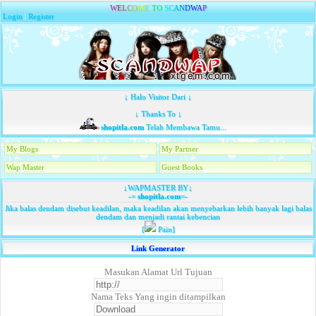
W
E
L
C
O
M
E
T
O
S
C
A
N
D
W
A
P
Login
|
Register
↓ Halo Visitor Dari ↓
↓ Thanks To ↓
shopitla.com
Telah Membawa Tamu...
My Blogs
My Partner
Wap Master
Guest Books
↓WAPMASTER BY↓
-=
shopitla.com
=-
Jika balas dendam disebut keadilan, maka keadilan akan menyebarkan lebih banyak lagi balas
dendam dan menjadi rantai kebencian
[
Pain]
Link Generator
Masukan Alamat Url Tujuan
Nama Teks Yang ingin ditampilkan