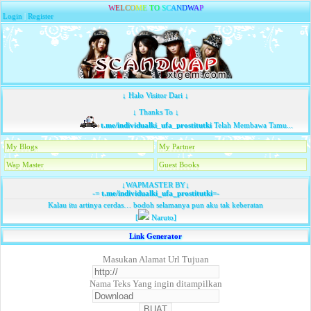
W
E
L
C
O
M
E
T
O
S
C
A
N
D
W
A
P
Login
|
Register
↓ Halo Visitor Dari ↓
↓ Thanks To ↓
t.me/individualki_ufa_prostitutki
Telah Membawa Tamu...
My Blogs
My Partner
Wap Master
Guest Books
↓WAPMASTER BY↓
-=
t.me/individualki_ufa_prostitutki
=-
Kalau itu artinya cerdas… bodoh selamanya pun aku tak keberatan
[
Naruto]
Link Generator
Masukan Alamat Url Tujuan
Nama Teks Yang ingin ditampilkan