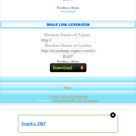
Hasilnya disini:
Download
IMAGE LINK GENERATOR
Masukan Alamat url Tujuan :
Masukan Alamat url Gambar
Hasilnya disini:
Banner & Partners
Share
|
Today: 220 | Total: 308835
© 2012-2026
SCANDWAP
Support:
t.me/individualki_ufa_prostitutki
Snack's 1967
»