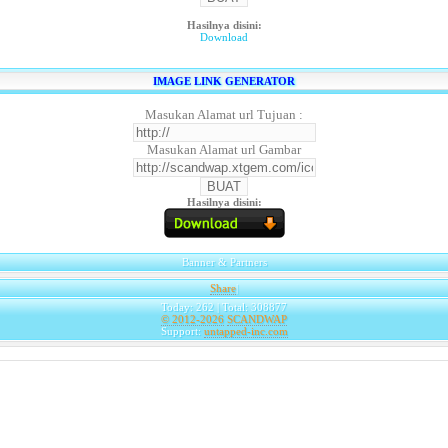
Hasilnya disini:
Download
IMAGE LINK GENERATOR
Masukan Alamat url Tujuan :
Masukan Alamat url Gambar
Hasilnya disini:
Banner & Partners
Share
|
Today: 262 | Total: 308877
© 2012-2026
SCANDWAP
Support:
untapped-inc.com