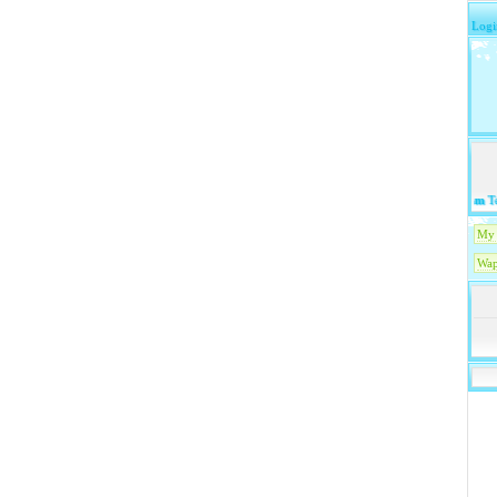
Logi
untapped-inc.com
Tela
My 
Wap