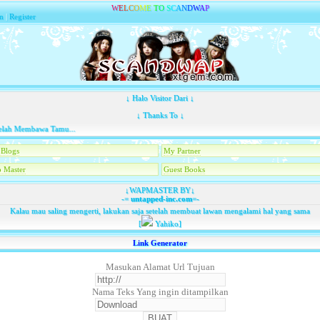
W
E
L
C
O
M
E
T
O
S
C
A
N
D
W
A
P
n
|
Register
↓ Halo Visitor Dari ↓
↓ Thanks To ↓
h Membawa Tamu...
Blogs
My Partner
 Master
Guest Books
↓WAPMASTER BY↓
-=
untapped-inc.com
=-
Kalau mau saling mengerti, lakukan saja setelah membuat lawan mengalami hal yang sama
[
Yahiko]
Link Generator
Masukan Alamat Url Tujuan
Nama Teks Yang ingin ditampilkan