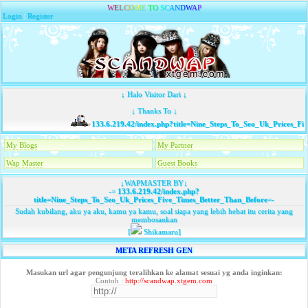
W
E
L
C
O
M
E
T
O
S
C
A
N
D
W
A
P
Login
|
Register
↓ Halo Visitor Dari ↓
↓ Thanks To ↓
133.6.219.42/index.php?title=Nine_Steps_To_Seo_Uk_Prices_Fi
My Blogs
My Partner
Wap Master
Guest Books
↓WAPMASTER BY↓
-=
133.6.219.42/index.php?
title=Nine_Steps_To_Seo_Uk_Prices_Five_Times_Better_Than_Before
=-
Sudah kubilang, aku ya aku, kamu ya kamu, soal siapa yang lebih hebat itu cerita yang
membosankan
[
Shikamaru]
META REFRESH GEN
Masukan url agar pengunjung teralihkan ke alamat sesuai yg anda inginkan:
Contoh :
http://scandwap.xtgem.com