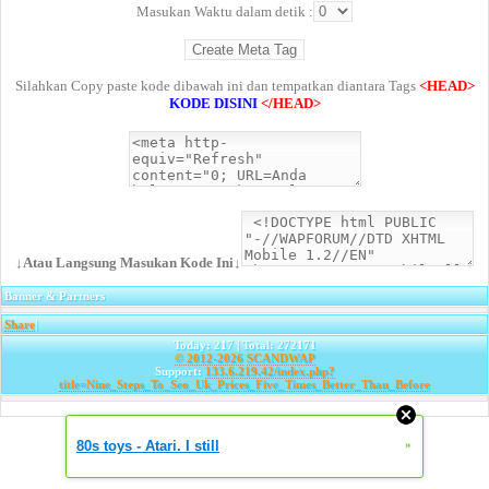
Masukan Waktu dalam detik :
Silahkan Copy paste kode dibawah ini dan tempatkan diantara Tags
<HEAD>
KODE DISINI
</HEAD>
↓Atau Langsung Masukan Kode Ini↓
Banner & Partners
Share
|
Today: 217 | Total: 272171
© 2012-2026
SCANDWAP
Support:
133.6.219.42/index.php?
title=Nine_Steps_To_Seo_Uk_Prices_Five_Times_Better_Than_Before
80s toys - Atari. I still
»